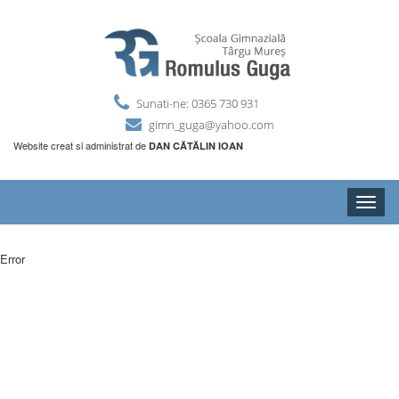
Sunati-ne: 0365 730 931
gimn_guga@yahoo.com
Website creat si administrat de
DAN CĂTĂLIN IOAN
Toggle
naviga
Error