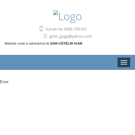
Sunati-ne: 0365 730 931
gimn_guga@yahoo.com
Website creat si administrat de
DAN CĂTĂLIN IOAN
Toggle
naviga
Error