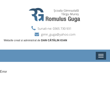
Sunati-ne: 0365 730 931
gimn_guga@yahoo.com
Website creat si administrat de
DAN CĂTĂLIN IOAN
Toggle
naviga
Error