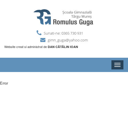
Sunati-ne: 0365 730 931
gimn_guga@yahoo.com
Website creat si administrat de
DAN CĂTĂLIN IOAN
Toggle
naviga
Error