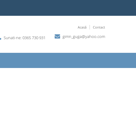
Acasă
Contact
gimn_guga@yahoo.com
Sunati-ne: 0365 730 931