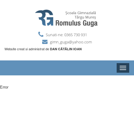
Sunati-ne: 0365 730 931
gimn_guga@yahoo.com
Website creat si administrat de
DAN CĂTĂLIN IOAN
Toggle
naviga
Error