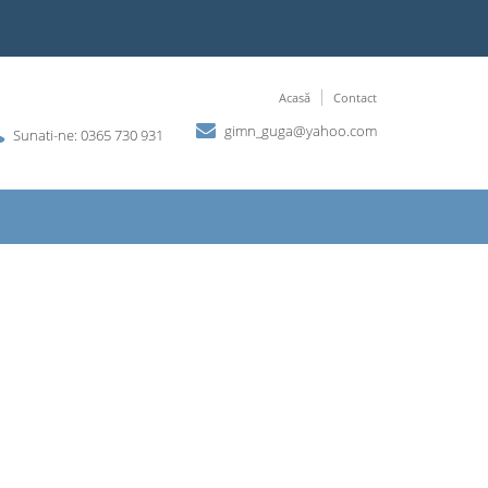
Acasă
Contact
gimn_guga@yahoo.com
Sunati-ne: 0365 730 931