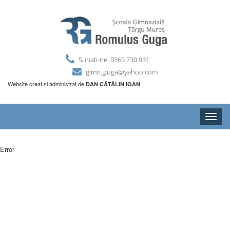
Sunati-ne: 0365 730 931
gimn_guga@yahoo.com
Website creat si administrat de
DAN CĂTĂLIN IOAN
Toggle
naviga
Error