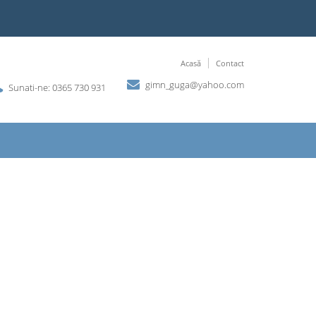
Acasă
Contact
gimn_guga@yahoo.com
Sunati-ne: 0365 730 931