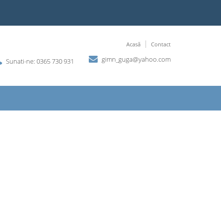
Acasă
Contact
gimn_guga@yahoo.com
Sunati-ne: 0365 730 931