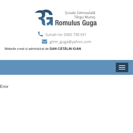
Sunati-ne: 0365 730 931
gimn_guga@yahoo.com
Website creat si administrat de
DAN CĂTĂLIN IOAN
Toggle
naviga
Error