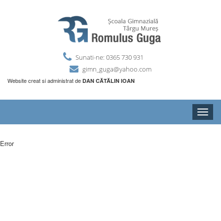
Sunati-ne: 0365 730 931
gimn_guga@yahoo.com
Website creat si administrat de
DAN CĂTĂLIN IOAN
Toggle
naviga
Error