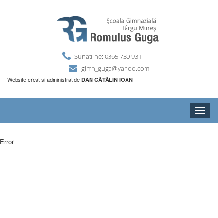
Sunati-ne: 0365 730 931
gimn_guga@yahoo.com
Website creat si administrat de
DAN CĂTĂLIN IOAN
Toggle
naviga
Error