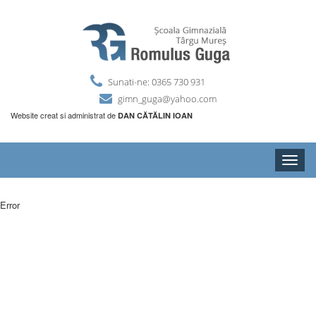
Sunati-ne: 0365 730 931
gimn_guga@yahoo.com
Website creat si administrat de
DAN CĂTĂLIN IOAN
Toggle
naviga
Error