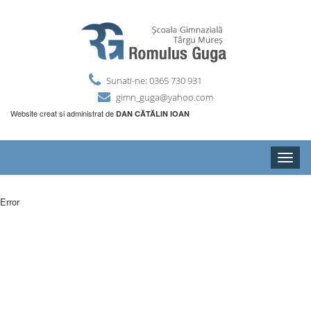
Sunati-ne: 0365 730 931
gimn_guga@yahoo.com
Website creat si administrat de
DAN CĂTĂLIN IOAN
Toggle
naviga
Error