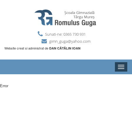
Sunati-ne: 0365 730 931
gimn_guga@yahoo.com
Website creat si administrat de
DAN CĂTĂLIN IOAN
Toggle
naviga
Error