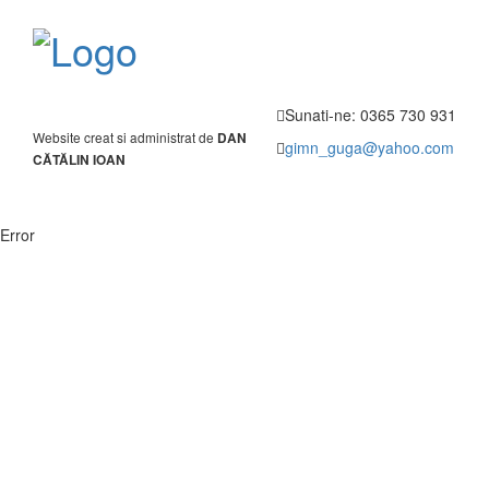
Sunati-ne: 0365 730 931
Website creat si administrat de
DAN
gimn_guga@yahoo.com
CĂTĂLIN IOAN
Toggl
navig
Error