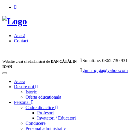
Acasă
Contact
Sunati-ne: 0365 730 931
Website creat si administrat de
DAN CĂTĂLIN
IOAN
gimn_guga@yahoo.com
Toggle
navigation
Acasa
Despre noi
Istoric
Oferta educationala
Personal
Cadre didactice
Profesori
Invatatori / Educatori
Conducere
Personal administrativ