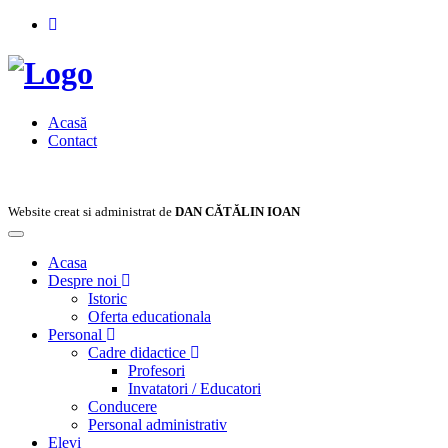
Acasă
Contact
Website creat si administrat de
DAN CĂTĂLIN IOAN
Toggle
navigation
Acasa
Despre noi
Istoric
Oferta educationala
Personal
Cadre didactice
Profesori
Invatatori / Educatori
Conducere
Personal administrativ
Elevi