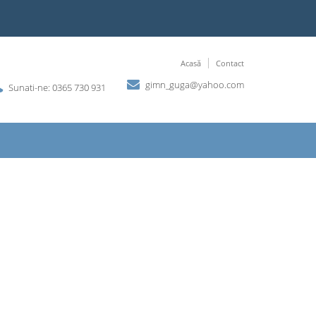
Acasă
Contact
gimn_guga@yahoo.com
Sunati-ne: 0365 730 931