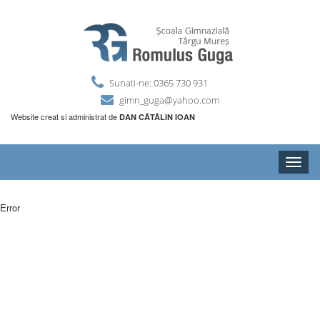
Sunati-ne: 0365 730 931
gimn_guga@yahoo.com
Website creat si administrat de
DAN CĂTĂLIN IOAN
Toggle
naviga
Error