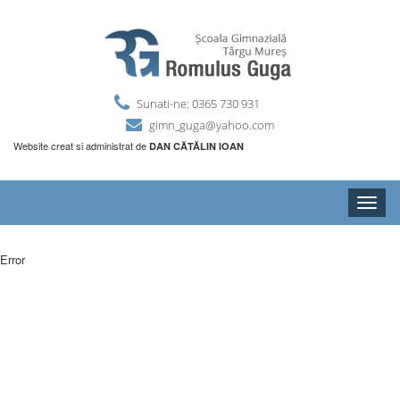
Sunati-ne: 0365 730 931
gimn_guga@yahoo.com
Website creat si administrat de
DAN CĂTĂLIN IOAN
Toggle
naviga
Error