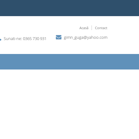
Acasă
Contact
gimn_guga@yahoo.com
Sunati-ne: 0365 730 931