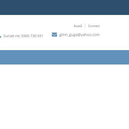
Acasă
Contact
gimn_guga@yahoo.com
Sunati-ne: 0365 730 931