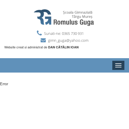
Sunati-ne: 0365 730 931
gimn_guga@yahoo.com
Website creat si administrat de
DAN CĂTĂLIN IOAN
Toggle
naviga
Error