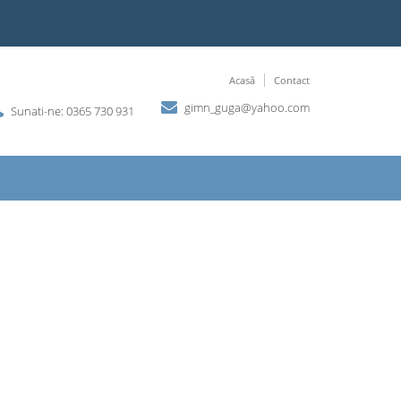
Acasă
Contact
gimn_guga@yahoo.com
Sunati-ne: 0365 730 931