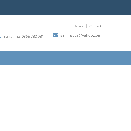
Acasă
Contact
gimn_guga@yahoo.com
Sunati-ne: 0365 730 931