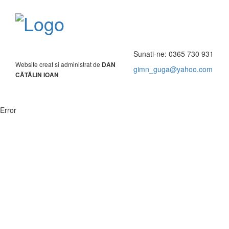
Sunati-ne: 0365 730 931
Website creat si administrat de
DAN
gimn_guga@yahoo.com
CĂTĂLIN IOAN
Toggl
navig
Error