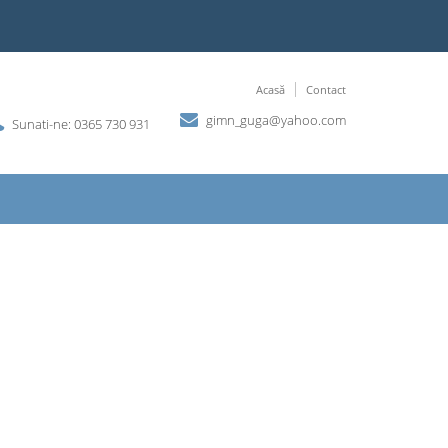
Acasă
Contact
gimn_guga@yahoo.com
Sunati-ne: 0365 730 931