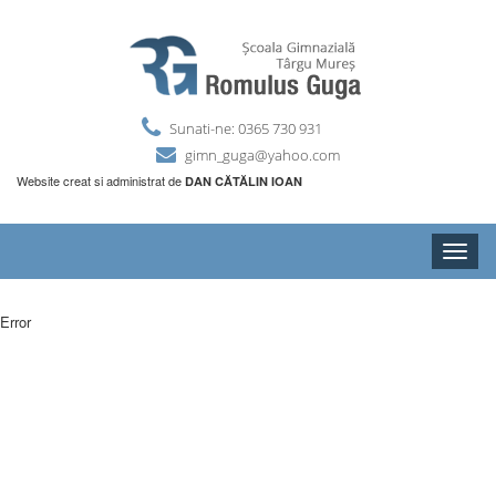
Sunati-ne: 0365 730 931
gimn_guga@yahoo.com
Website creat si administrat de
DAN CĂTĂLIN IOAN
Toggle
naviga
Error