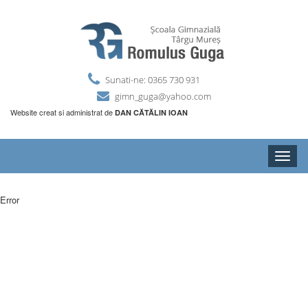
Sunati-ne: 0365 730 931
gimn_guga@yahoo.com
Website creat si administrat de
DAN CĂTĂLIN IOAN
Toggle
naviga
Error