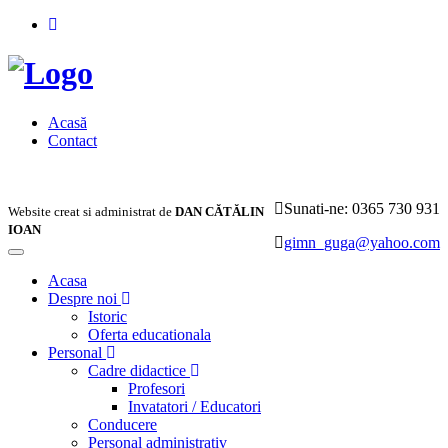
Acasă
Contact
Sunati-ne: 0365 730 931
Website creat si administrat de
DAN CĂTĂLIN
IOAN
gimn_guga@yahoo.com
Toggle
navigation
Acasa
Despre noi
Istoric
Oferta educationala
Personal
Cadre didactice
Profesori
Invatatori / Educatori
Conducere
Personal administrativ