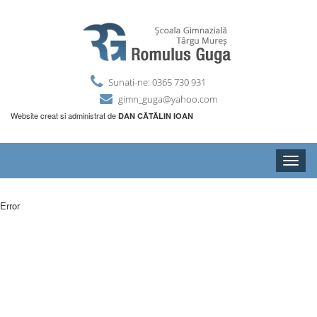
Sunati-ne: 0365 730 931
gimn_guga@yahoo.com
Website creat si administrat de
DAN CĂTĂLIN IOAN
Toggle
naviga
Error