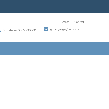
Acasă
Contact
gimn_guga@yahoo.com
Sunati-ne: 0365 730 931