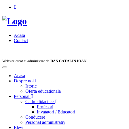
Acasă
Contact
Website creat si administrat de
DAN CĂTĂLIN IOAN
Toggle
navigation
Acasa
Despre noi
Istoric
Oferta educationala
Personal
Cadre didactice
Profesori
Invatatori / Educatori
Conducere
Personal administrativ
Elevi