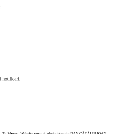
:
notificari.
- Tg Mureș | Website creat si administrat de DAN CĂTĂLIN IOAN