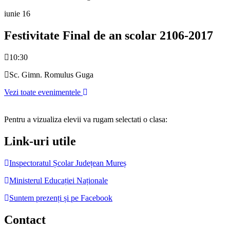
iunie
16
Festivitate Final de an scolar 2106-2017
10:30
Sc. Gimn. Romulus Guga
Vezi toate evenimentele
Pentru a vizualiza elevii va rugam selectati o clasa:
Link-uri utile
Inspectoratul Școlar Județean Mureș
Ministerul Educației Naționale
Suntem prezenți și pe Facebook
Contact