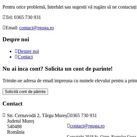
Pentru orice problemă, întrebări sau sugestii vă rugăm să ne contactați
Tel: 0365 730 931
Email:
contact@rguga.ro
Despre noi
Despre noi
Contact
Nu ai inca cont? Solicita un cont de parinte!
Trimite-ne adresa de email impreuna cu numele elevului pentru a primi 
Solicită cont de părinte
Contact
Str. Cernavodă 2, Târgu Mureș
0365 730 931
Judetul Mureș
contact@rguga.ro
540488
România
Copyright 2018 Sc. Gimn. Romulus Guga 