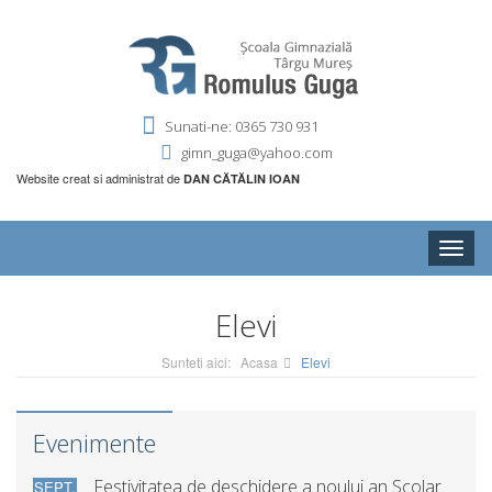
Sunati-ne: 0365 730 931
gimn_guga@yahoo.com
Website creat si administrat de
DAN CĂTĂLIN IOAN
Toggle
naviga
Elevi
Sunteti aici:
Acasa
Elevi
Evenimente
Festivitatea de deschidere a noului an Scolar
SEPT.