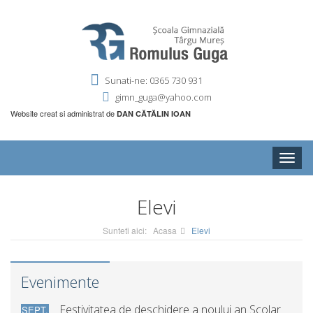
Sunati-ne: 0365 730 931
gimn_guga@yahoo.com
Website creat si administrat de
DAN CĂTĂLIN IOAN
Toggle
naviga
Elevi
Sunteti aici:
Acasa
Elevi
Evenimente
Festivitatea de deschidere a noului an Scolar
SEPT.