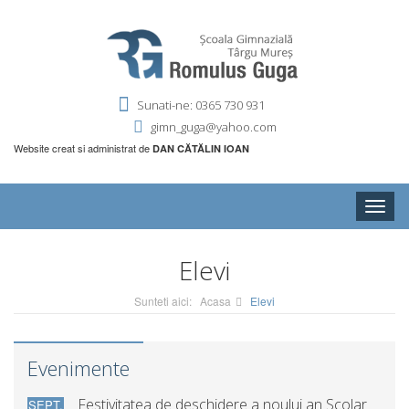
Sunati-ne: 0365 730 931
gimn_guga@yahoo.com
Website creat si administrat de
DAN CĂTĂLIN IOAN
Toggle
naviga
Elevi
Sunteti aici:
Acasa
Elevi
Evenimente
Festivitatea de deschidere a noului an Scolar
SEPT.